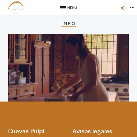
MENU
INFO
Cuevas Pulpí
Avisos legales