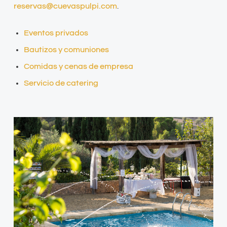
reservas@cuevaspulpi.com
.
Eventos privados
Bautizos y comuniones
Comidas y cenas de empresa
Servicio de catering