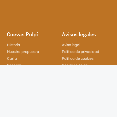
Cuevas Pulpí
Avisos legales
Historia
Aviso legal
Nuestra propuesta
Política de privacidad
Carta
Política de cookies
Reserva
Declaración de
accesibilidad
Mapa del sitio
Ayuda
Encuéntranos
Instagram
Google Maps